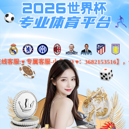
优德88·(中国游)有限公司官网
优德88科技
股票代码：603610
Ergomotion
舒福德
爱·放心
维斯科海绵
优德88数据