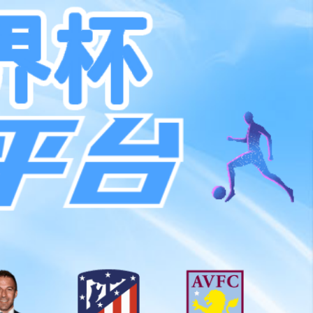
首页
投资
合作
品牌
优德88数据
尊享款