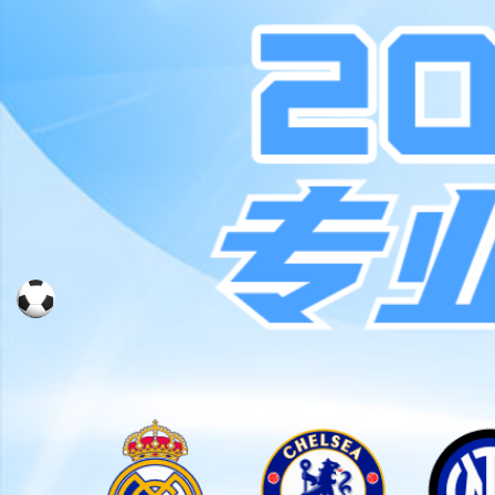
优德88·(中国游)有限公司官网
优德88科技
股票代码：603610
Ergomotion