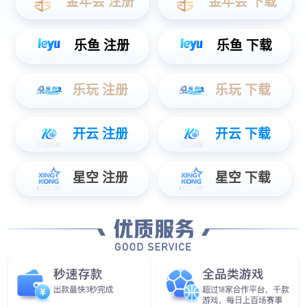
障。二是栖身区充电前提优化步履，明确新建栖身区于固定
车位100%设置装备摆设充电举措措施或者预留安装前提，
既有栖身区随机应变增补充电举措措施，开展栖身区“统建统
服”模式试点。三是车网互动范围化运用推广步履，推进首
批车网互动试点设置装备摆设，构建协同推进及跟踪评价机
制，凤凰彩票官网摸索市场化车网互动相应模式，连续扩展
车网互动试点规模。四是供电能力及供电办事改善步履，开
展配电网架优化、台区增容等设置装备摆设革新，强化报装
接电办事保障，踊跃拓展营业打点渠道，优化内部审批流
程。五是充电运营办事质量晋升步履，加年夜高品质、高
效能、高靠得住性的举措措施供应，鞭策老旧装备进级革
新，晋升场站情况和运维质量，规范收费尺度，完美充电举
措措施监测办事平台功效，增强运营办事质量评价和成果运
用。