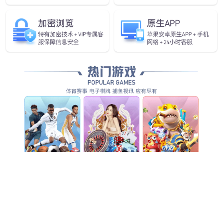
《光亮日报》（2025年10月16日?02版）
-优德88-
上一篇：
关于网上出现优德88科技邮件形式的“简历投递邀
请”、“面试邀约”、“入职offer”等虚假信息的重要提醒
下一篇：
优德88科技荣获产品碳足迹认证报道
优德88